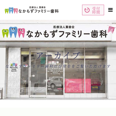
受付
時間
ペ
コ
ー
ン
ジ
テ
の
ン
先
ツ
頭
エ
で
リ
す
ア
コ
で
ン
す
テ
ン
アーカイブ
ツ
エ
リ
ア
へ
ナ
なかもずファミリー歯科の日常ををご覧いただけます
ビ
ゲ
ー
シ
ョ
ン
へ