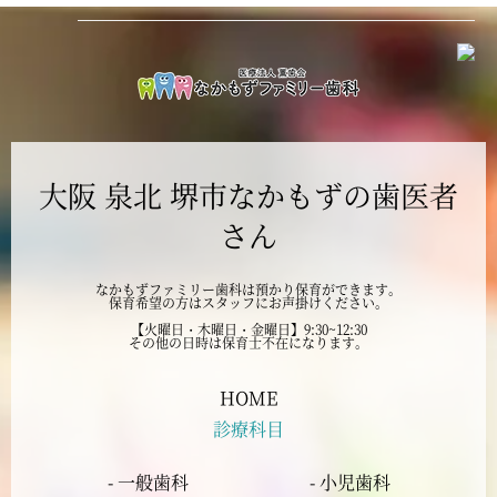
2024年12月
2024年11月
2024年10月
大阪 泉北 堺市なかもずの歯医者
2024年9月
さん
2024年8月
なかもずファミリー歯科は預かり保育ができます。
保育希望の方はスタッフにお声掛けください。
2024年7月
【火曜日・木曜日・金曜日】9:30~12:30
その他の日時は保育士不在になります。
2024年6月
HOME
診療科目
2024年5月
- 一般歯科
- 小児歯科