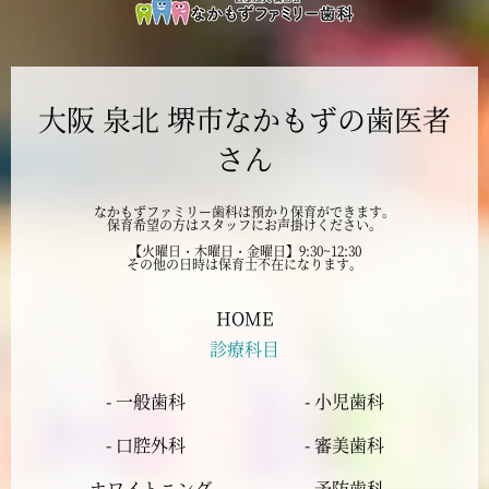
2024年10月
大阪 泉北 堺市なかもずの歯医者
2024年9月
さん
2024年8月
なかもずファミリー歯科は預かり保育ができます。
保育希望の方はスタッフにお声掛けください。
2024年7月
【火曜日・木曜日・金曜日】9:30~12:30
その他の日時は保育士不在になります。
2024年6月
HOME
診療科目
2024年5月
- 一般歯科
- 小児歯科
2024年4月
- 口腔外科
- 審美歯科
2024年3月
- ホワイトニング
- 予防歯科