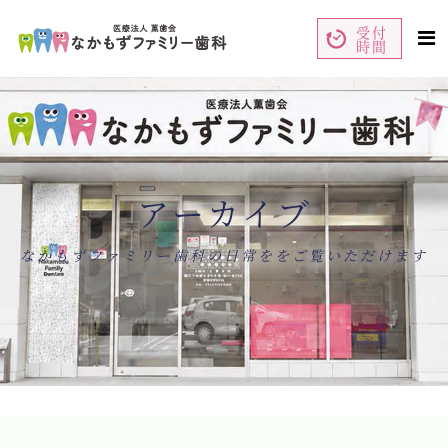
受付
時間
ペ
コ
ー
ン
ジ
テ
の
ン
先
ツ
頭
エ
で
リ
す
ア
コ
で
ン
す
テ
ン
アーカイブ
ツ
エ
リ
ア
へ
ナ
なかもずファミリー歯科の日常ををご覧いただけます
ビ
ゲ
ー
シ
ョ
ン
へ