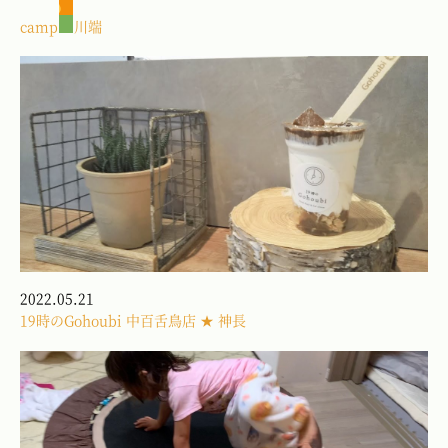
camp
川端
2022.05.21
19時のGohoubi 中百舌鳥店 ★ 神長