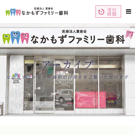
受付
時間
ペ
コ
ー
ン
ジ
テ
の
ン
先
ツ
頭
エ
で
リ
す
ア
コ
で
ン
す
テ
ン
アーカイブ
ツ
エ
リ
ア
へ
ナ
なかもずファミリー歯科の日常ををご覧いただけます
ビ
ゲ
ー
シ
ョ
ン
へ