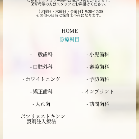
なかもずファミリー歯科は預かり保育ができます。
保育希望の方はスタッフにお声掛けください。
2024年7月
【火曜日・木曜日・金曜日】9:30~12:30
その他の日時は保育士不在になります。
2024年6月
HOME
診療科目
2024年5月
- 一般歯科
- 小児歯科
2024年4月
- 口腔外科
- 審美歯科
2024年3月
- ホワイトニング
- 予防歯科
- 矯正歯科
- インプラント
2024年2月
- 入れ歯
- 訪問歯科
2024年1月
- ボツリヌストキシン
製剤注入療法
2023年12月