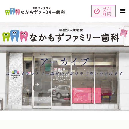
受付
時間
ペ
コ
ー
ン
ジ
テ
の
ン
先
ツ
頭
エ
で
リ
す
ア
コ
で
ン
す
テ
ン
アーカイブ
ツ
エ
リ
ア
へ
ナ
なかもずファミリー歯科の日常ををご覧いただけます
ビ
ゲ
ー
シ
ョ
ン
へ