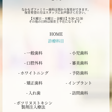
2024年8月
なかもずファミリー歯科は預かり保育ができます。
保育希望の方はスタッフにお声掛けください。
2024年7月
【火曜日・木曜日・金曜日】9:30~12:30
その他の日時は保育士不在になります。
2024年6月
HOME
診療科目
2024年5月
- 一般歯科
- 小児歯科
2024年4月
- 口腔外科
- 審美歯科
2024年3月
- ホワイトニング
- 予防歯科
- 矯正歯科
- インプラント
2024年2月
- 入れ歯
- 訪問歯科
2024年1月
- ボツリヌストキシン
製剤注入療法
2023年12月