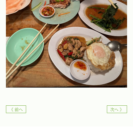
《 前へ
次へ 》