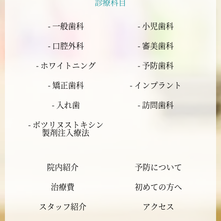
診療科目
2024年5月
- 一般歯科
- 小児歯科
2024年4月
- 口腔外科
- 審美歯科
2024年3月
- ホワイトニング
- 予防歯科
- 矯正歯科
- インプラント
2024年2月
- 入れ歯
- 訪問歯科
2024年1月
- ボツリヌストキシン
製剤注入療法
2023年12月
院内紹介
予防について
2023年11月
治療費
初めての方へ
2023年10月
スタッフ紹介
アクセス