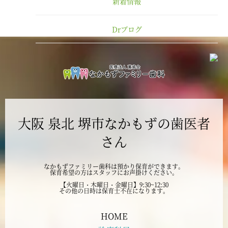
新着情報
2025年1月
Drブログ
2024年12月
2024年11月
2024年10月
大阪 泉北 堺市なかもずの歯医者
2024年9月
さん
2024年8月
なかもずファミリー歯科は預かり保育ができます。
保育希望の方はスタッフにお声掛けください。
2024年7月
【火曜日・木曜日・金曜日】9:30~12:30
その他の日時は保育士不在になります。
2024年6月
HOME