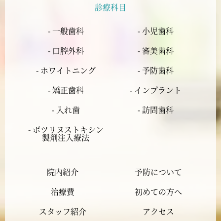
診療科目
2024年5月
- 一般歯科
- 小児歯科
2024年4月
- 口腔外科
- 審美歯科
2024年3月
- ホワイトニング
- 予防歯科
- 矯正歯科
- インプラント
2024年2月
- 入れ歯
- 訪問歯科
2024年1月
- ボツリヌストキシン
製剤注入療法
2023年12月
院内紹介
予防について
2023年11月
治療費
初めての方へ
2023年10月
スタッフ紹介
アクセス