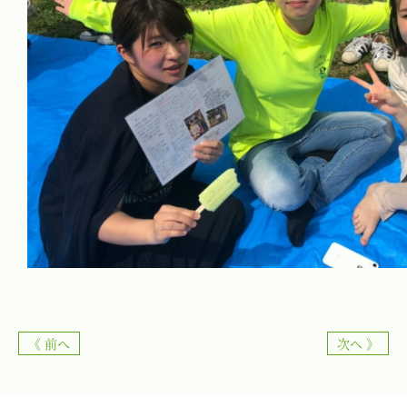
《 前へ
次へ 》