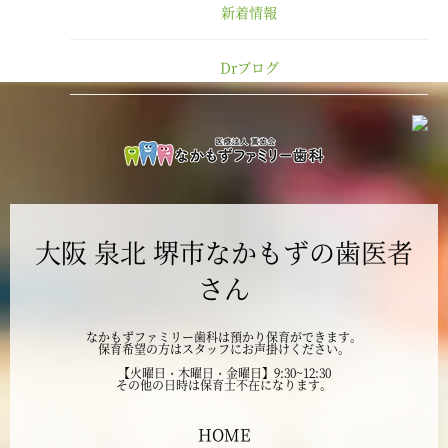
新着情報
2025年1月
Drブログ
2024年12月
2024年11月
2024年10月
大阪 泉北 堺市なかもずの歯医者
2024年9月
さん
2024年8月
なかもずファミリー歯科は預かり保育ができます。
保育希望の方はスタッフにお声掛けください。
2024年7月
【火曜日・木曜日・金曜日】9:30~12:30
その他の日時は保育士不在になります。
2024年6月
HOME