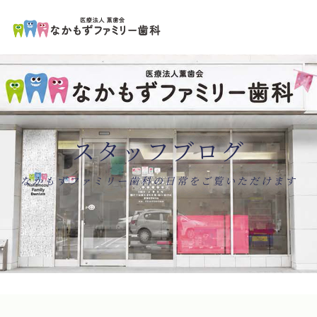
ペ
コ
ー
ン
ジ
テ
の
ン
先
ツ
頭
エ
で
リ
す
ア
コ
で
ン
す
テ
ン
スタッフブログ
ツ
エ
リ
ア
へ
ナ
なかもずファミリー歯科の日常をご覧いただけます
ビ
ゲ
ー
シ
ョ
ン
へ