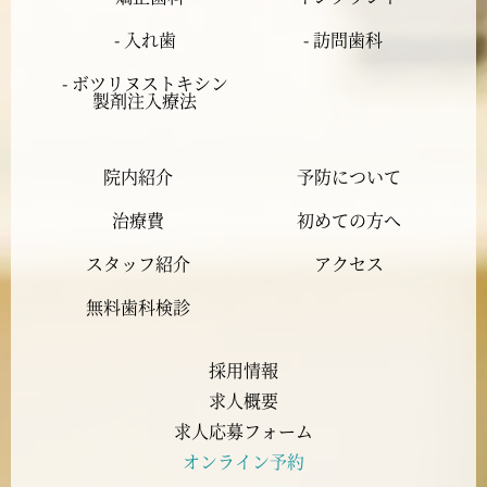
2024年2月
- 入れ歯
- 訪問歯科
2024年1月
- ボツリヌストキシン
製剤注入療法
2023年12月
院内紹介
予防について
2023年11月
治療費
初めての方へ
2023年10月
スタッフ紹介
アクセス
2023年9月
無料歯科検診
2023年8月
採用情報
求人概要
2023年7月
求人応募フォーム
オンライン予約
2023年6月