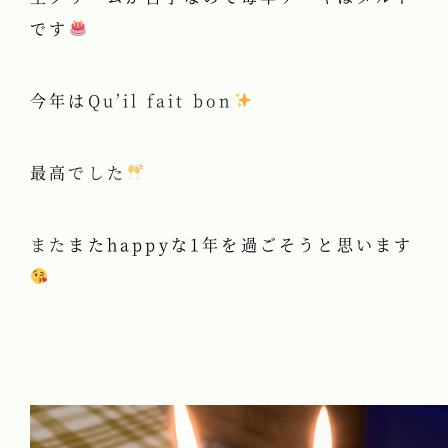
です
今年は
Qu’il fait bon
最高
でした
また
またhappyな1年を過ごそうと思います