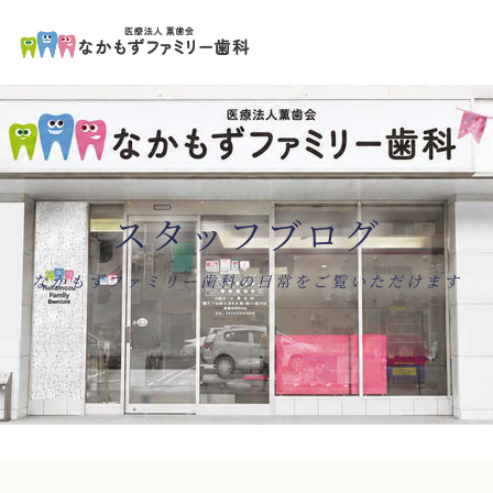
ペ
コ
ー
ン
ジ
テ
の
ン
先
ツ
頭
エ
で
リ
す
ア
コ
で
ン
す
テ
ン
スタッフブログ
ツ
エ
リ
ア
へ
ナ
なかもずファミリー歯科の日常をご覧いただけます
ビ
ゲ
ー
シ
ョ
ン
へ