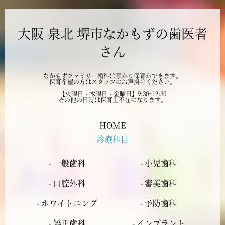
2024年10月
大阪 泉北 堺市なかもずの歯医者
2024年9月
さん
2024年8月
なかもずファミリー歯科は預かり保育ができます。
保育希望の方はスタッフにお声掛けください。
2024年7月
【火曜日・木曜日・金曜日】9:30~12:30
その他の日時は保育士不在になります。
2024年6月
HOME
診療科目
2024年5月
- 一般歯科
- 小児歯科
2024年4月
- 口腔外科
- 審美歯科
2024年3月
- ホワイトニング
- 予防歯科
- 矯正歯科
- インプラント