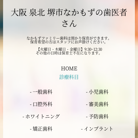
大阪 泉北 堺市なかもずの歯医者
2024年9月
さん
2024年8月
なかもずファミリー歯科は預かり保育ができます。
保育希望の方はスタッフにお声掛けください。
2024年7月
【火曜日・木曜日・金曜日】9:30~12:30
その他の日時は保育士不在になります。
2024年6月
HOME
診療科目
2024年5月
- 一般歯科
- 小児歯科
2024年4月
- 口腔外科
- 審美歯科
2024年3月
- ホワイトニング
- 予防歯科
- 矯正歯科
- インプラント
2024年2月