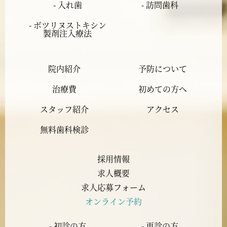
- 入れ歯
- 訪問歯科
2024年1月
- ボツリヌストキシン
製剤注入療法
2023年12月
院内紹介
予防について
2023年11月
治療費
初めての方へ
2023年10月
スタッフ紹介
アクセス
2023年9月
無料歯科検診
2023年8月
採用情報
求人概要
2023年7月
求人応募フォーム
オンライン予約
2023年6月
- 初診の方
- 再診の方