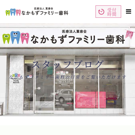
受付
時間
ペ
コ
ー
ン
ジ
テ
の
ン
先
ツ
頭
エ
で
リ
す
ア
コ
で
ン
す
テ
ン
スタッフブログ
ツ
エ
リ
ア
へ
ナ
なかもずファミリー歯科の日常をご覧いただけます
ビ
ゲ
ー
シ
ョ
ン
へ