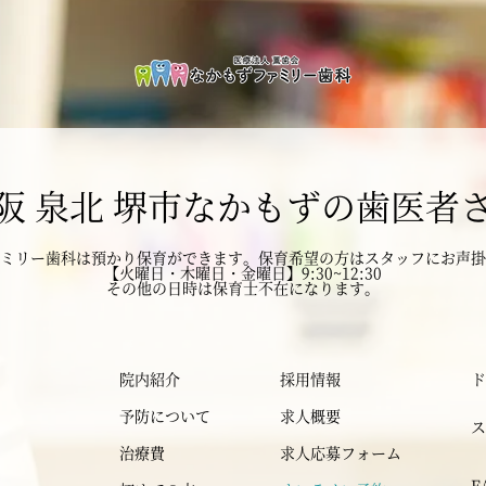
2025年3月
2025年2月
2025年1月
阪 泉北 堺市なかもずの歯医者
2024年12月
ミリー歯科は預かり保育ができます。
2024年11月
保育希望の方はスタッフにお声掛
【火曜日・木曜日・金曜日】9:30~12:30
その他の日時は保育士不在になります。
2024年10月
2024年9月
院内紹介
採用情報
ド
予防について
求人概要
ス
2024年8月
治療費
求人応募フォーム
F