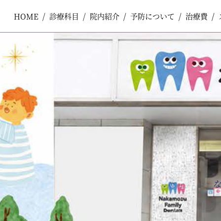
HOME
HOME
診療科目
診療科目
院内紹介
院内紹介
予防について
予防について
治療費
治療費
ペ
コ
ー
ン
ジ
テ
一般歯科
一般歯科
の
ン
先
ツ
頭
エ
で
リ
小児歯科
小児歯科
す
ア
コ
で
ン
す
テ
口腔外科
口腔外科
ン
ツ
エ
審美歯科
審美歯科
リ
ア
へ
ナ
ホワイトニング
ホワイトニング
ビ
ゲ
ー
予防歯科
予防歯科
シ
ョ
ン
へ
矯正歯科
矯正歯科
インプラント
インプラント
入れ歯
入れ歯
訪問歯科
訪問歯科
ボツリヌストキシン製剤注入療法
ボツリヌストキシン製剤注入療法