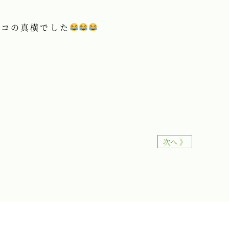
ッコの真横でした
次へ 》