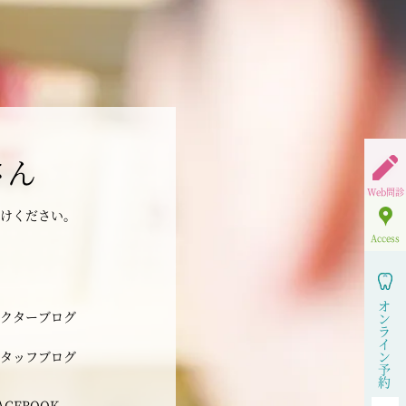
さん
Web問診
けください。
Access
オ
クターブログ
ン
ラ
イ
タッフブログ
ン
予
約
ACEBOOK