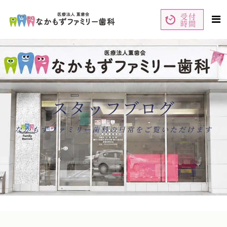
受付
時間
ペ
コ
ー
ン
ジ
テ
の
ン
先
ツ
頭
エ
で
リ
す
ア
コ
で
ン
す
テ
ン
スタッフブログ
ツ
エ
リ
ア
へ
ナ
なかもずファミリー歯科の日常をご覧いただけます
ビ
ゲ
ー
シ
ョ
ン
へ