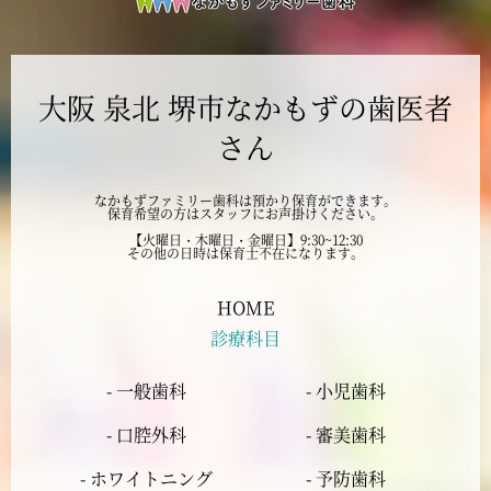
2024年10月
大阪 泉北 堺市なかもずの歯医者
2024年9月
さん
2024年8月
なかもずファミリー歯科は預かり保育ができます。
保育希望の方はスタッフにお声掛けください。
2024年7月
【火曜日・木曜日・金曜日】9:30~12:30
その他の日時は保育士不在になります。
2024年6月
HOME
診療科目
2024年5月
- 一般歯科
- 小児歯科
2024年4月
- 口腔外科
- 審美歯科
2024年3月
- ホワイトニング
- 予防歯科