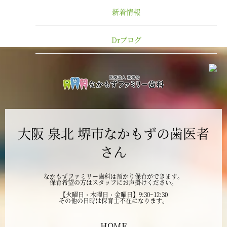
新着情報
2025年1月
Drブログ
2024年12月
2024年11月
2024年10月
大阪 泉北 堺市なかもずの歯医者
2024年9月
さん
2024年8月
なかもずファミリー歯科は預かり保育ができます。
保育希望の方はスタッフにお声掛けください。
2024年7月
【火曜日・木曜日・金曜日】9:30~12:30
その他の日時は保育士不在になります。
2024年6月
HOME