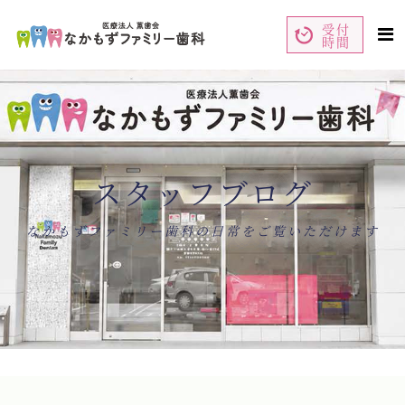
受付
時間
ペ
コ
ー
ン
ジ
テ
の
ン
先
ツ
頭
エ
で
リ
す
ア
コ
で
ン
す
テ
ン
スタッフブログ
ツ
エ
リ
ア
へ
ナ
なかもずファミリー歯科の日常をご覧いただけます
ビ
ゲ
ー
シ
ョ
ン
へ