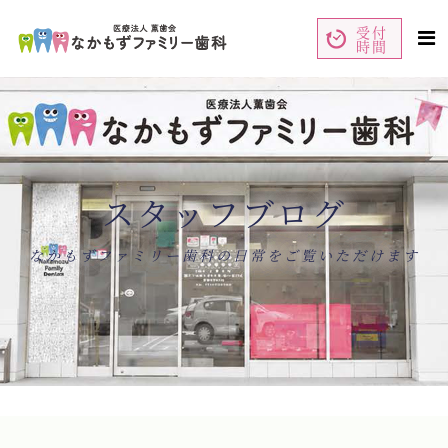
受付
時間
ペ
コ
ー
ン
ジ
テ
の
ン
先
ツ
頭
エ
で
リ
す
ア
コ
で
ン
す
テ
ン
スタッフブログ
ツ
エ
リ
ア
へ
ナ
なかもずファミリー歯科の日常をご覧いただけます
ビ
ゲ
ー
シ
ョ
ン
へ