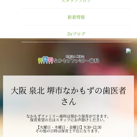
2025年2月
新着情報
2025年1月
Drブログ
2024年12月
2024年11月
2024年10月
大阪 泉北 堺市なかもずの歯医者
2024年9月
さん
2024年8月
なかもずファミリー歯科は預かり保育ができます。
保育希望の方はスタッフにお声掛けください。
2024年7月
【火曜日・木曜日・金曜日】9:30~12:30
その他の日時は保育士不在になります。