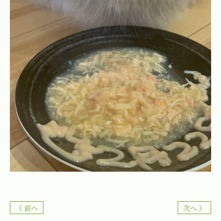
《 前へ
次へ 》