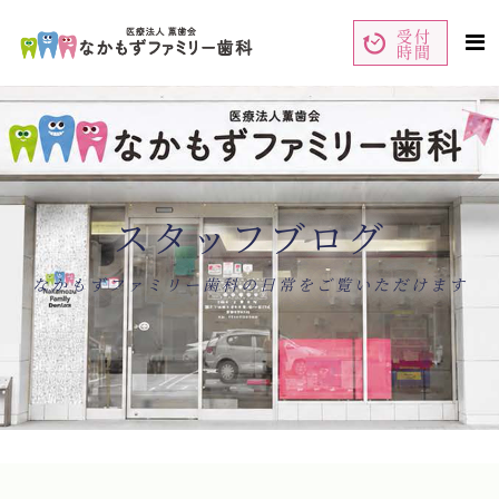
受付
時間
ペ
コ
ー
ン
ジ
テ
の
ン
先
ツ
頭
エ
で
リ
す
ア
コ
で
ン
す
テ
ン
スタッフブログ
ツ
エ
リ
ア
へ
ナ
なかもずファミリー歯科の日常をご覧いただけます
ビ
ゲ
ー
シ
ョ
ン
へ