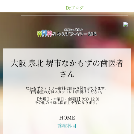
Drブログ
2024年12月
2024年11月
2024年10月
大阪 泉北 堺市なかもずの歯医者
2024年9月
さん
2024年8月
なかもずファミリー歯科は預かり保育ができます。
保育希望の方はスタッフにお声掛けください。
2024年7月
【火曜日・木曜日・金曜日】9:30~12:30
その他の日時は保育士不在になります。
2024年6月
HOME
診療科目
2024年5月