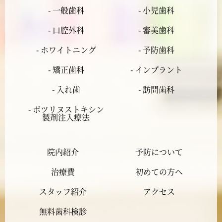
- 一般歯科
- 小児歯科
2024年4月
- 口腔外科
- 審美歯科
2024年3月
- ホワイトニング
- 予防歯科
- 矯正歯科
- インプラント
2024年2月
- 入れ歯
- 訪問歯科
2024年1月
- ボツリヌストキシン
製剤注入療法
2023年12月
院内紹介
予防について
2023年11月
治療費
初めての方へ
2023年10月
スタッフ紹介
アクセス
2023年9月
無料歯科検診