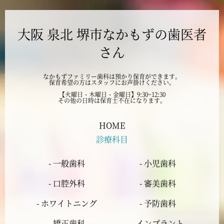
2024年10月
大阪 泉北 堺市なかもずの歯医者
2024年9月
さん
2024年8月
なかもずファミリー歯科は預かり保育ができます。
保育希望の方はスタッフにお声掛けください。
2024年7月
【火曜日・木曜日・金曜日】9:30~12:30
その他の日時は保育士不在になります。
2024年6月
HOME
診療科目
2024年5月
- 一般歯科
- 小児歯科
2024年4月
- 口腔外科
- 審美歯科
2024年3月
- ホワイトニング
- 予防歯科
- 矯正歯科
- インプラント