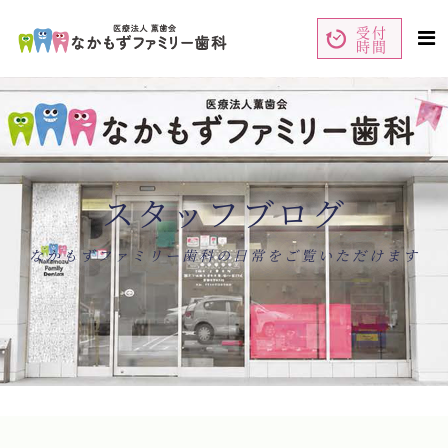
受付
時間
ペ
コ
ー
ン
ジ
テ
の
ン
先
ツ
頭
エ
で
リ
す
ア
コ
で
ン
す
テ
ン
スタッフブログ
ツ
エ
リ
ア
へ
ナ
なかもずファミリー歯科の日常をご覧いただけます
ビ
ゲ
ー
シ
ョ
ン
へ