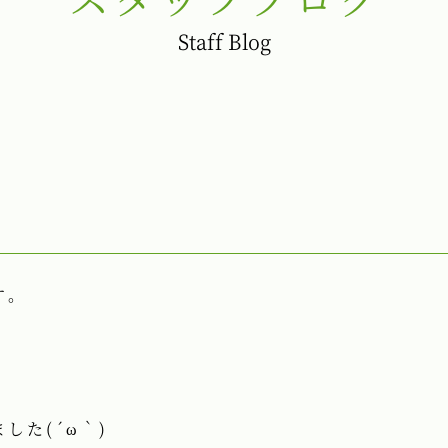
Staff Blog
す。
た
した(´ω｀)