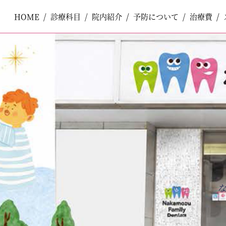
HOME
HOME
診療科目
診療科目
院内紹介
院内紹介
予防について
予防について
治療費
治療費
ペ
コ
ー
ン
ジ
テ
一般歯科
一般歯科
の
ン
先
ツ
頭
エ
で
リ
小児歯科
小児歯科
す
ア
コ
で
ン
す
テ
口腔外科
口腔外科
ン
ツ
エ
審美歯科
審美歯科
リ
ア
へ
ナ
ホワイトニング
ホワイトニング
ビ
ゲ
ー
予防歯科
予防歯科
シ
ョ
ン
へ
矯正歯科
矯正歯科
インプラント
インプラント
入れ歯
入れ歯
訪問歯科
訪問歯科
ボツリヌストキシン製剤注入療法
ボツリヌストキシン製剤注入療法