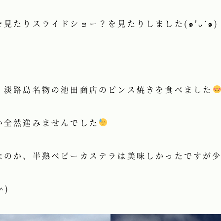
たりスライドショー？を見たりしました(๑′ᴗ‵๑)
、淡路島名物の池田商店のピンス焼きを食べました
か全然進みませんでした
なのか、半熟ベビーカステラは美味しかったですが
^)