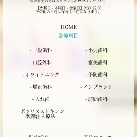
保育希望の方はスタッフにお声掛けください。
2024年7月
【火曜日・木曜日・金曜日】9:30~12:30
その他の日時は保育士不在になります。
2024年6月
HOME
診療科目
2024年5月
- 一般歯科
- 小児歯科
2024年4月
- 口腔外科
- 審美歯科
2024年3月
- ホワイトニング
- 予防歯科
- 矯正歯科
- インプラント
2024年2月
- 入れ歯
- 訪問歯科
2024年1月
- ボツリヌストキシン
製剤注入療法
2023年12月