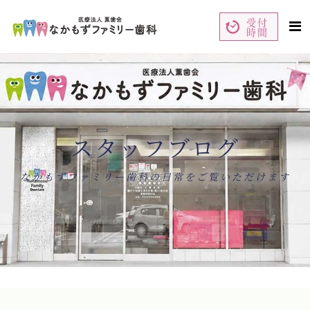
受付
時間
ペ
コ
ー
ン
ジ
テ
の
ン
先
ツ
頭
エ
で
リ
す
ア
コ
で
ン
す
テ
ン
スタッフブログ
ツ
エ
リ
ア
へ
ナ
なかもずファミリー歯科の日常をご覧いただけます
ビ
ゲ
ー
シ
ョ
ン
へ