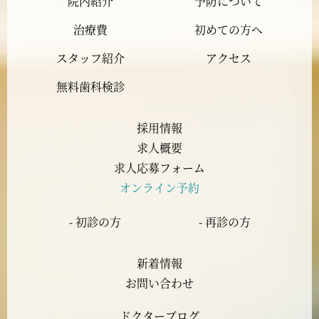
院内紹介
予防について
2023年11月
治療費
初めての方へ
2023年10月
スタッフ紹介
アクセス
2023年9月
無料歯科検診
2023年8月
採用情報
求人概要
2023年7月
求人応募フォーム
オンライン予約
2023年6月
- 初診の方
- 再診の方
2023年5月
新着情報
2023年4月
お問い合わせ
ドクターブログ
2023年3月