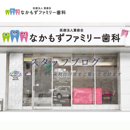
ペ
コ
ー
ン
ジ
テ
の
ン
先
ツ
頭
エ
で
リ
す
ア
コ
で
ン
す
テ
ン
スタッフブログ
ツ
エ
リ
ア
へ
ナ
なかもずファミリー歯科の日常をご覧いただけます
ビ
ゲ
ー
シ
ョ
ン
へ