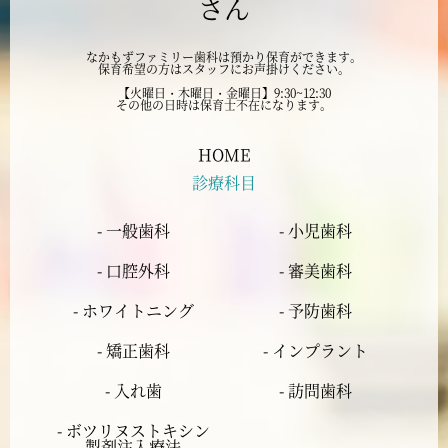
さん
2024年8月
なかもずファミリー歯科は預かり保育ができます。
保育希望の方はスタッフにお声掛けください。
2024年7月
【火曜日・木曜日・金曜日】9:30~12:30
その他の日時は保育士不在になります。
2024年6月
HOME
診療科目
2024年5月
- 一般歯科
- 小児歯科
2024年4月
- 口腔外科
- 審美歯科
2024年3月
- ホワイトニング
- 予防歯科
- 矯正歯科
- インプラント
2024年2月
- 入れ歯
- 訪問歯科
2024年1月
- ボツリヌストキシン
製剤注入療法