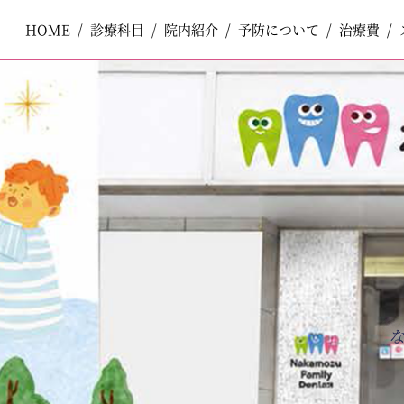
HOME
HOME
診療科目
診療科目
院内紹介
院内紹介
予防について
予防について
治療費
治療費
ペ
コ
ー
ン
ジ
テ
一般歯科
一般歯科
の
ン
先
ツ
頭
エ
で
リ
小児歯科
小児歯科
す
ア
コ
で
ン
す
テ
口腔外科
口腔外科
ン
ツ
エ
審美歯科
審美歯科
リ
ア
へ
ナ
ホワイトニング
ホワイトニング
ビ
ゲ
ー
予防歯科
予防歯科
シ
ョ
ン
へ
矯正歯科
矯正歯科
インプラント
インプラント
入れ歯
入れ歯
訪問歯科
訪問歯科
ボツリヌストキシン製剤注入療法
ボツリヌストキシン製剤注入療法