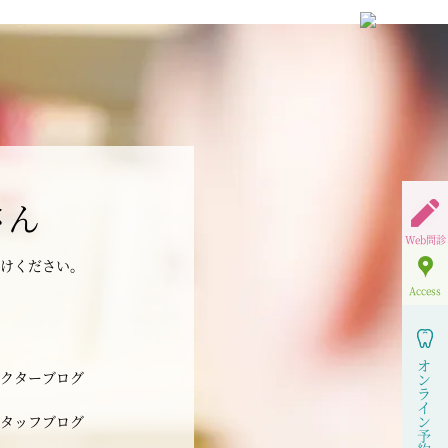
さん
Web問診
けください。
Access
オ
クターブログ
ン
ラ
イ
タッフブログ
ン
予