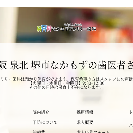
2025年3月
2025年2月
2025年1月
阪 泉北 堺市なかもずの歯医者
2024年12月
ミリー歯科は預かり保育ができます。
2024年11月
保育希望の方はスタッフにお声掛
【火曜日・木曜日・金曜日】9:30~12:30
その他の日時は保育士不在になります。
2024年10月
2024年9月
院内紹介
採用情報
ド
予防について
求人概要
ス
2024年8月
治療費
求人応募フォーム