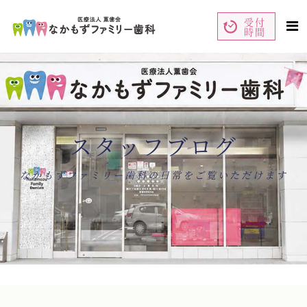
受付
時間
ペ
コ
ー
ン
ジ
テ
の
ン
先
ツ
頭
エ
で
リ
す
ア
コ
で
ン
す
テ
ン
スタッフブログ
ツ
エ
リ
ア
へ
ナ
なかもずファミリー歯科の日常をご覧いただけます
ビ
ゲ
ー
シ
ョ
ン
へ