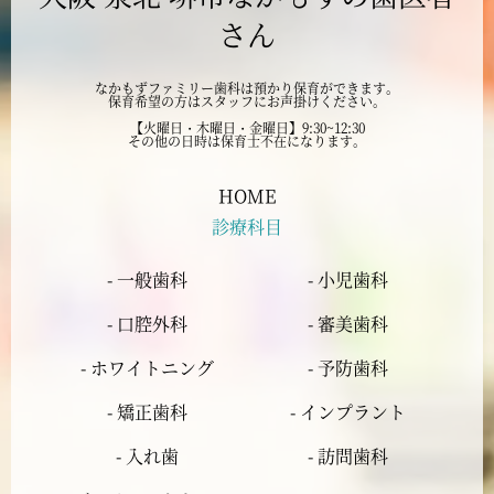
さん
2024年8月
なかもずファミリー歯科は預かり保育ができます。
保育希望の方はスタッフにお声掛けください。
2024年7月
【火曜日・木曜日・金曜日】9:30~12:30
その他の日時は保育士不在になります。
2024年6月
HOME
診療科目
2024年5月
- 一般歯科
- 小児歯科
2024年4月
- 口腔外科
- 審美歯科
2024年3月
- ホワイトニング
- 予防歯科
- 矯正歯科
- インプラント
2024年2月
- 入れ歯
- 訪問歯科
2024年1月