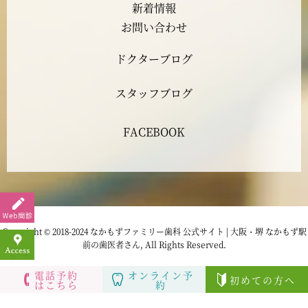
新着情報
2023年4月
お問い合わせ
ドクターブログ
2023年3月
スタッフブログ
2023年2月
FACEBOOK
2023年1月
2022年12月
2022年11月
Copyright © 2018-2024 なかもずファミリー歯科 公式サイト | 大阪・堺 なかもず駅
前の歯医者さん, All Rights Reserved.
2022年10月
電話予約
オンライン予
初めての方へ
はこちら
約
2022年9月