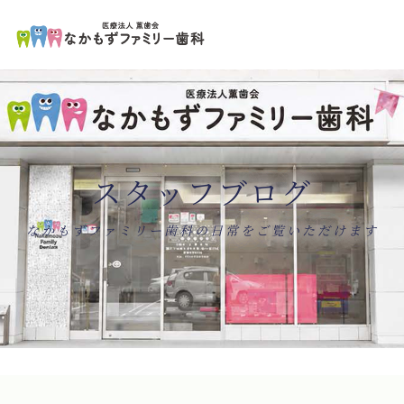
ペ
コ
ー
ン
ジ
テ
の
ン
先
ツ
頭
エ
で
リ
す
ア
コ
で
ン
す
テ
ン
スタッフブログ
ツ
エ
リ
ア
へ
ナ
なかもずファミリー歯科の日常をご覧いただけます
ビ
ゲ
ー
シ
ョ
ン
へ