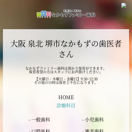
2024年11月
2024年10月
大阪 泉北 堺市なかもずの歯医者
2024年9月
さん
2024年8月
なかもずファミリー歯科は預かり保育ができます。
保育希望の方はスタッフにお声掛けください。
2024年7月
【火曜日・木曜日・金曜日】9:30~12:30
その他の日時は保育士不在になります。
2024年6月
HOME
診療科目
2024年5月
- 一般歯科
- 小児歯科
2024年4月
- 口腔外科
- 審美歯科