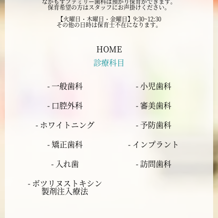
なかもずファミリー歯科は預かり保育ができます。
保育希望の方はスタッフにお声掛けください。
2024年7月
【火曜日・木曜日・金曜日】9:30~12:30
その他の日時は保育士不在になります。
2024年6月
HOME
診療科目
2024年5月
- 一般歯科
- 小児歯科
2024年4月
- 口腔外科
- 審美歯科
2024年3月
- ホワイトニング
- 予防歯科
- 矯正歯科
- インプラント
2024年2月
- 入れ歯
- 訪問歯科
2024年1月
- ボツリヌストキシン
製剤注入療法
2023年12月