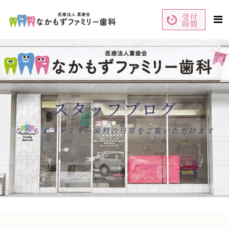
受付
時間
ペ
コ
ー
ン
ジ
テ
の
ン
先
ツ
頭
エ
で
リ
す
ア
コ
で
ン
す
テ
ン
スタッフブログ
ツ
エ
リ
ア
へ
ナ
なかもずファミリー歯科の日常をご覧いただけます
ビ
ゲ
ー
シ
ョ
ン
へ