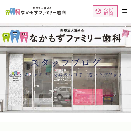
受付
時間
ペ
コ
ー
ン
ジ
テ
の
ン
先
ツ
頭
エ
で
リ
す
ア
コ
で
ン
す
テ
ン
スタッフブログ
ツ
エ
リ
ア
へ
ナ
なかもずファミリー歯科の日常をご覧いただけます
ビ
ゲ
ー
シ
ョ
ン
へ