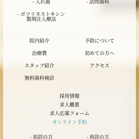
- 入れ歯
- 訪問歯科
2024年1月
- ボツリヌストキシン
製剤注入療法
2023年12月
院内紹介
予防について
2023年11月
治療費
初めての方へ
2023年10月
スタッフ紹介
アクセス
2023年9月
無料歯科検診
2023年8月
採用情報
求人概要
2023年7月
求人応募フォーム
オンライン予約
2023年6月
- 初診の方
- 再診の方