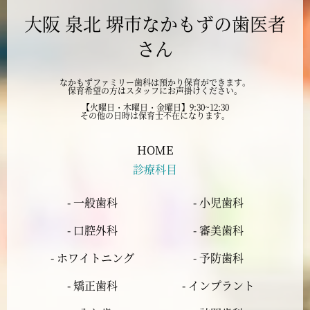
大阪 泉北 堺市なかもずの歯医者
2024年9月
さん
2024年8月
なかもずファミリー歯科は預かり保育ができます。
保育希望の方はスタッフにお声掛けください。
2024年7月
【火曜日・木曜日・金曜日】9:30~12:30
その他の日時は保育士不在になります。
2024年6月
HOME
診療科目
2024年5月
- 一般歯科
- 小児歯科
2024年4月
- 口腔外科
- 審美歯科
2024年3月
- ホワイトニング
- 予防歯科
- 矯正歯科
- インプラント
2024年2月