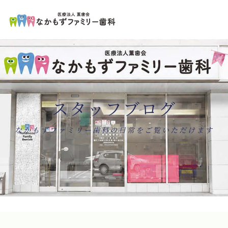
ペ
コ
ー
ン
ジ
テ
の
ン
先
ツ
頭
エ
で
リ
す
ア
コ
で
ン
す
テ
ン
スタッフブログ
ツ
エ
リ
ア
へ
ナ
なかもずファミリー歯科の日常をご覧いただけます
ビ
ゲ
ー
シ
ョ
ン
へ