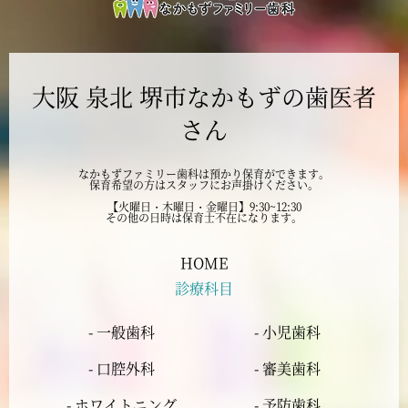
2024年10月
大阪 泉北 堺市なかもずの歯医者
2024年9月
さん
2024年8月
なかもずファミリー歯科は預かり保育ができます。
保育希望の方はスタッフにお声掛けください。
2024年7月
【火曜日・木曜日・金曜日】9:30~12:30
その他の日時は保育士不在になります。
2024年6月
HOME
診療科目
2024年5月
- 一般歯科
- 小児歯科
2024年4月
- 口腔外科
- 審美歯科
2024年3月
- ホワイトニング
- 予防歯科