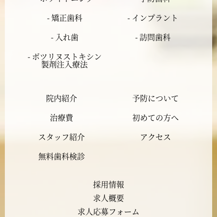
- 矯正歯科
- インプラント
2024年2月
- 入れ歯
- 訪問歯科
2024年1月
- ボツリヌストキシン
製剤注入療法
2023年12月
院内紹介
予防について
2023年11月
治療費
初めての方へ
2023年10月
スタッフ紹介
アクセス
2023年9月
無料歯科検診
2023年8月
採用情報
求人概要
2023年7月
求人応募フォーム