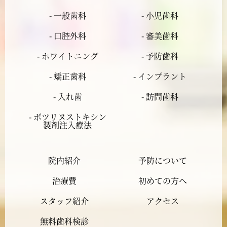
- 一般歯科
- 小児歯科
2024年4月
- 口腔外科
- 審美歯科
2024年3月
- ホワイトニング
- 予防歯科
- 矯正歯科
- インプラント
2024年2月
- 入れ歯
- 訪問歯科
2024年1月
- ボツリヌストキシン
製剤注入療法
2023年12月
院内紹介
予防について
2023年11月
治療費
初めての方へ
2023年10月
スタッフ紹介
アクセス
2023年9月
無料歯科検診