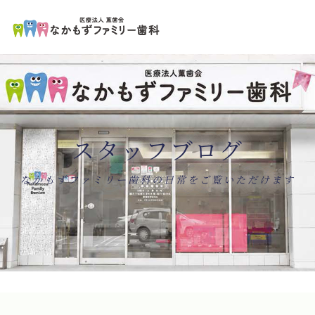
ペ
コ
ー
ン
ジ
テ
の
ン
先
ツ
頭
エ
で
リ
す
ア
コ
で
ン
す
テ
ン
スタッフブログ
ツ
エ
リ
ア
へ
ナ
なかもずファミリー歯科の日常をご覧いただけます
ビ
ゲ
ー
シ
ョ
ン
へ