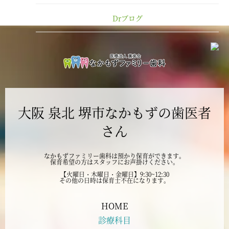
Drブログ
2024年12月
2024年11月
2024年10月
大阪 泉北 堺市なかもずの歯医者
2024年9月
さん
2024年8月
なかもずファミリー歯科は預かり保育ができます。
保育希望の方はスタッフにお声掛けください。
2024年7月
【火曜日・木曜日・金曜日】9:30~12:30
その他の日時は保育士不在になります。
2024年6月
HOME
診療科目
2024年5月