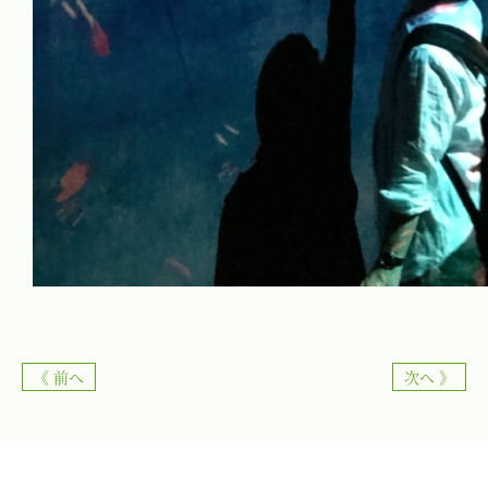
《 前へ
次へ 》