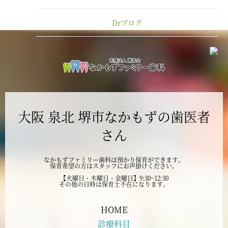
2025年1月
Drブログ
2024年12月
2024年11月
2024年10月
大阪 泉北 堺市なかもずの歯医者
2024年9月
さん
2024年8月
なかもずファミリー歯科は預かり保育ができます。
保育希望の方はスタッフにお声掛けください。
2024年7月
【火曜日・木曜日・金曜日】9:30~12:30
その他の日時は保育士不在になります。
2024年6月
HOME
診療科目