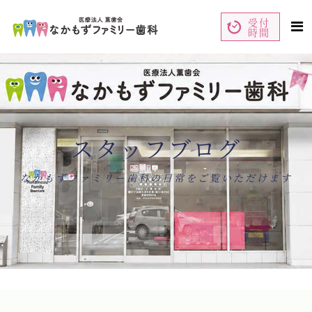
受付
時間
ペ
コ
ー
ン
ジ
テ
の
ン
先
ツ
頭
エ
で
リ
す
ア
コ
で
ン
す
テ
ン
スタッフブログ
ツ
エ
リ
ア
へ
ナ
なかもずファミリー歯科の日常をご覧いただけます
ビ
ゲ
ー
シ
ョ
ン
へ