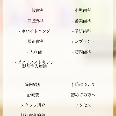
2024年5月
- 一般歯科
- 小児歯科
2024年4月
- 口腔外科
- 審美歯科
2024年3月
- ホワイトニング
- 予防歯科
- 矯正歯科
- インプラント
2024年2月
- 入れ歯
- 訪問歯科
2024年1月
- ボツリヌストキシン
製剤注入療法
2023年12月
院内紹介
予防について
2023年11月
治療費
初めての方へ
2023年10月
スタッフ紹介
アクセス
2023年9月
無料歯科検診