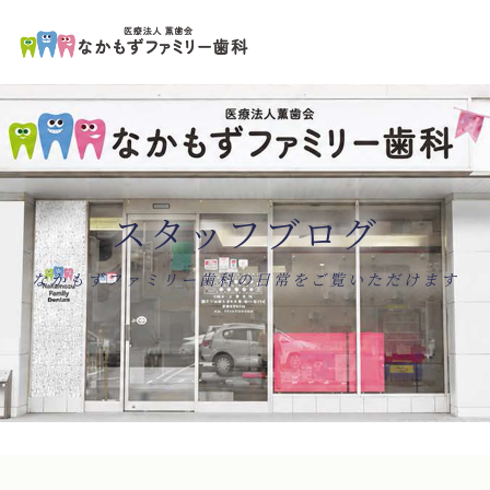
ペ
コ
ー
ン
ジ
テ
の
ン
先
ツ
頭
エ
で
リ
す
ア
コ
で
ン
す
テ
ン
スタッフブログ
ツ
エ
リ
ア
へ
ナ
なかもずファミリー歯科の日常をご覧いただけます
ビ
ゲ
ー
シ
ョ
ン
へ