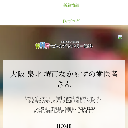
新着情報
2025年1月
Drブログ
2024年12月
2024年11月
2024年10月
大阪 泉北 堺市なかもずの歯医者
2024年9月
さん
2024年8月
なかもずファミリー歯科は預かり保育ができます。
保育希望の方はスタッフにお声掛けください。
2024年7月
【火曜日・木曜日・金曜日】9:30~12:30
その他の日時は保育士不在になります。
2024年6月
HOME