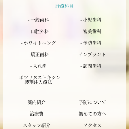
診療科目
2024年5月
- 一般歯科
- 小児歯科
2024年4月
- 口腔外科
- 審美歯科
2024年3月
- ホワイトニング
- 予防歯科
- 矯正歯科
- インプラント
2024年2月
- 入れ歯
- 訪問歯科
2024年1月
- ボツリヌストキシン
製剤注入療法
2023年12月
院内紹介
予防について
2023年11月
治療費
初めての方へ
2023年10月
スタッフ紹介
アクセス