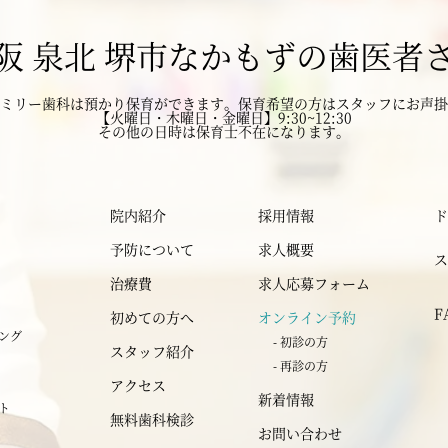
阪 泉北 堺市なかもずの歯医者
2024年12月
ミリー歯科は預かり保育ができます。
2024年11月
保育希望の方はスタッフにお声掛
【火曜日・木曜日・金曜日】9:30~12:30
その他の日時は保育士不在になります。
2024年10月
2024年9月
院内紹介
採用情報
ド
予防について
求人概要
ス
2024年8月
治療費
求人応募フォーム
F
初めての方へ
オンライン予約
2024年7月
ニング
- 初診の方
スタッフ紹介
- 再診の方
2024年6月
アクセス
新着情報
ント
無料歯科検診
2024年5月
お問い合わせ