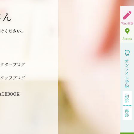
さん
Web問診
けください。
Access
オ
クターブログ
ン
ラ
イ
タッフブログ
ン
予
約
ACEBOOK
初
診
再
診