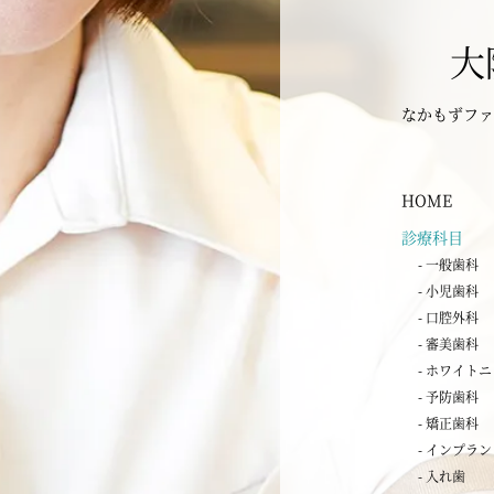
大
なかもずファ
HOME
診療科目
- 一般歯科
- 小児歯科
- 口腔外科
- 審美歯科
- ホワイト
- 予防歯科
- 矯正歯科
- インプラ
- 入れ歯