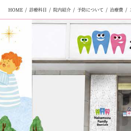
HOME
HOME
診療科目
診療科目
院内紹介
院内紹介
予防について
予防について
治療費
治療費
ペ
コ
ー
ン
ジ
テ
一般歯科
一般歯科
の
ン
先
ツ
頭
エ
で
リ
小児歯科
小児歯科
す
ア
コ
で
ン
す
テ
口腔外科
口腔外科
ン
ツ
エ
審美歯科
審美歯科
リ
ア
へ
ナ
ホワイトニング
ホワイトニング
ビ
ゲ
ー
予防歯科
予防歯科
シ
ョ
ン
へ
矯正歯科
矯正歯科
インプラント
インプラント
入れ歯
入れ歯
訪問歯科
訪問歯科
ボツリヌストキシン製剤注入療法
ボツリヌストキシン製剤注入療法