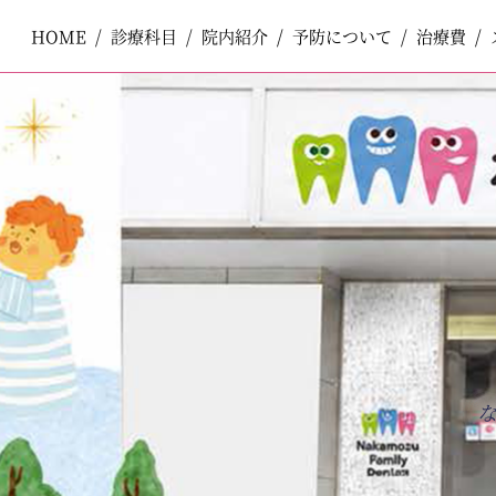
HOME
HOME
診療科目
診療科目
院内紹介
院内紹介
予防について
予防について
治療費
治療費
ペ
コ
ー
ン
ジ
テ
一般歯科
一般歯科
の
ン
先
ツ
頭
エ
で
リ
小児歯科
小児歯科
す
ア
コ
で
ン
す
テ
口腔外科
口腔外科
ン
ツ
エ
審美歯科
審美歯科
リ
ア
へ
ナ
ホワイトニング
ホワイトニング
ビ
ゲ
ー
予防歯科
予防歯科
シ
ョ
ン
へ
矯正歯科
矯正歯科
インプラント
インプラント
入れ歯
入れ歯
訪問歯科
訪問歯科
ボツリヌストキシン製剤注入療法
ボツリヌストキシン製剤注入療法