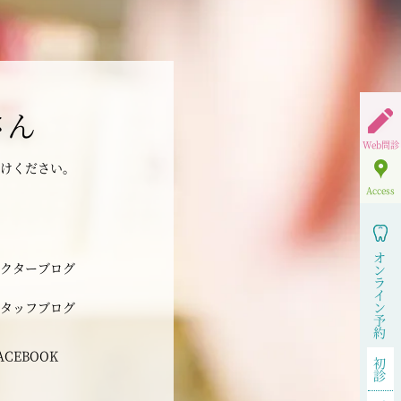
さん
Web問診
けください。
Access
オ
クターブログ
ン
ラ
イ
タッフブログ
ン
予
約
ACEBOOK
初
診