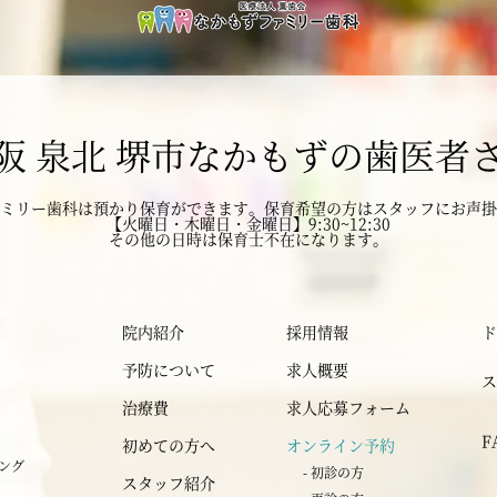
2025年2月
2025年1月
阪 泉北 堺市なかもずの歯医者
2024年12月
ミリー歯科は預かり保育ができます。
2024年11月
保育希望の方はスタッフにお声掛
【火曜日・木曜日・金曜日】9:30~12:30
その他の日時は保育士不在になります。
2024年10月
2024年9月
院内紹介
採用情報
ド
予防について
求人概要
ス
2024年8月
治療費
求人応募フォーム
F
初めての方へ
オンライン予約
2024年7月
ニング
- 初診の方
スタッフ紹介