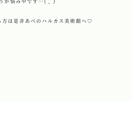
悩み中です…( ᐝ̱ )
る方は是非あべのハルカス美術館へ♡