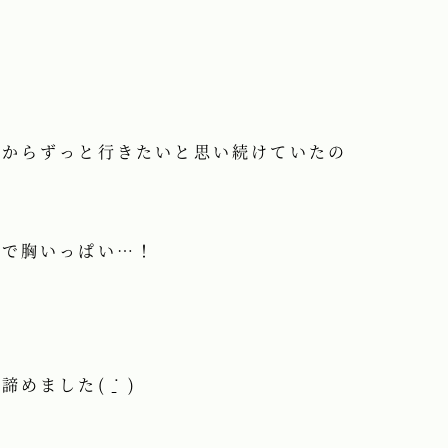
時からずっと行きたいと思い続けていたの
動で胸いっぱい…！
した( ᐝ̱ )