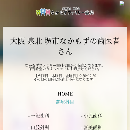
2024年11月
2024年10月
大阪 泉北 堺市なかもずの歯医者
2024年9月
さん
2024年8月
なかもずファミリー歯科は預かり保育ができます。
保育希望の方はスタッフにお声掛けください。
2024年7月
【火曜日・木曜日・金曜日】9:30~12:30
その他の日時は保育士不在になります。
2024年6月
HOME
診療科目
2024年5月
- 一般歯科
- 小児歯科
2024年4月
- 口腔外科
- 審美歯科