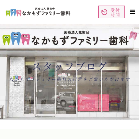
受付
時間
ペ
コ
ー
ン
ジ
テ
の
ン
先
ツ
頭
エ
で
リ
す
ア
コ
で
ン
す
テ
ン
スタッフブログ
ツ
エ
リ
ア
へ
ナ
なかもずファミリー歯科の日常をご覧いただけます
ビ
ゲ
ー
シ
ョ
ン
へ