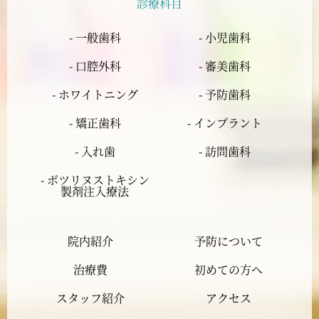
診療科目
2024年5月
- 一般歯科
- 小児歯科
2024年4月
- 口腔外科
- 審美歯科
2024年3月
- ホワイトニング
- 予防歯科
- 矯正歯科
- インプラント
2024年2月
- 入れ歯
- 訪問歯科
2024年1月
- ボツリヌストキシン
製剤注入療法
2023年12月
院内紹介
予防について
2023年11月
治療費
初めての方へ
2023年10月
スタッフ紹介
アクセス