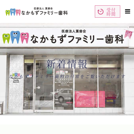
受付
時間
ペ
コ
ー
ン
ジ
テ
の
ン
先
ツ
頭
エ
で
リ
す
ア
コ
で
ン
す
テ
ン
新着情報
ツ
エ
リ
ア
へ
ナ
なかもずファミリー歯科の日常をご覧いただけます
ビ
ゲ
ー
シ
ョ
ン
へ