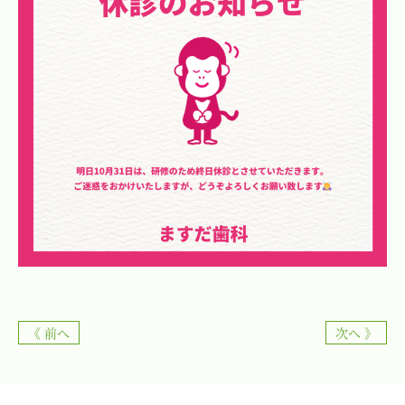
《 前へ
次へ 》