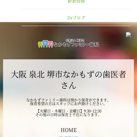
新着情報
2025年1月
Drブログ
2024年12月
2024年11月
2024年10月
大阪 泉北 堺市なかもずの歯医者
2024年9月
さん
2024年8月
なかもずファミリー歯科は預かり保育ができます。
保育希望の方はスタッフにお声掛けください。
2024年7月
【火曜日・木曜日・金曜日】9:30~12:30
その他の日時は保育士不在になります。
2024年6月
HOME