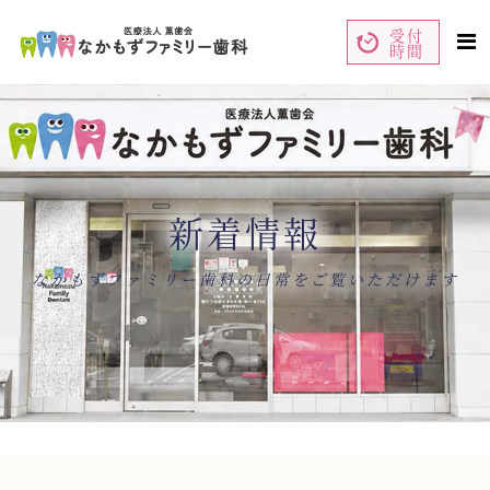
受付
時間
ペ
コ
ー
ン
ジ
テ
の
ン
先
ツ
頭
エ
で
リ
す
ア
コ
で
ン
す
テ
ン
新着情報
ツ
エ
リ
ア
へ
ナ
なかもずファミリー歯科の日常をご覧いただけます
ビ
ゲ
ー
シ
ョ
ン
へ