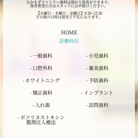
なかもずファミリー歯科は預かり保育ができます。
保育希望の方はスタッフにお声掛けください。
2024年7月
【火曜日・木曜日・金曜日】9:30~12:30
その他の日時は保育士不在になります。
2024年6月
HOME
診療科目
2024年5月
- 一般歯科
- 小児歯科
2024年4月
- 口腔外科
- 審美歯科
2024年3月
- ホワイトニング
- 予防歯科
- 矯正歯科
- インプラント
2024年2月
- 入れ歯
- 訪問歯科
2024年1月
- ボツリヌストキシン
製剤注入療法
2023年12月