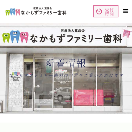
受付
時間
ペ
コ
ー
ン
ジ
テ
の
ン
先
ツ
頭
エ
で
リ
す
ア
コ
で
ン
す
テ
ン
新着情報
ツ
エ
リ
ア
へ
ナ
なかもずファミリー歯科の日常をご覧いただけます
ビ
ゲ
ー
シ
ョ
ン
へ