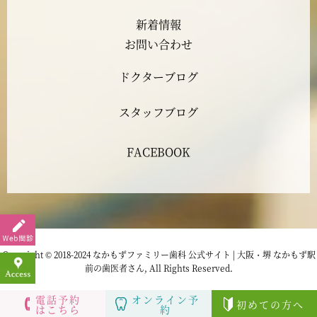
2023年5月
新着情報
2023年4月
お問い合わせ
ドクターブログ
2023年3月
スタッフブログ
2023年2月
FACEBOOK
2023年1月
2022年12月
2022年11月
Copyright © 2018-2024 なかもずファミリー歯科 公式サイト | 大阪・堺 なかもず駅
前の歯医者さん, All Rights Reserved.
2022年10月
電話予約
オンライン予
初めての方へ
はこちら
約
2022年9月