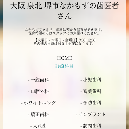
大阪 泉北 堺市なかもずの歯医者
2024年9月
さん
2024年8月
なかもずファミリー歯科は預かり保育ができます。
保育希望の方はスタッフにお声掛けください。
2024年7月
【火曜日・木曜日・金曜日】9:30~12:30
その他の日時は保育士不在になります。
2024年6月
HOME
診療科目
2024年5月
- 一般歯科
- 小児歯科
2024年4月
- 口腔外科
- 審美歯科
2024年3月
- ホワイトニング
- 予防歯科
- 矯正歯科
- インプラント
2024年2月
- 入れ歯
- 訪問歯科