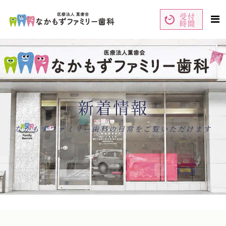
受付
時間
ペ
コ
ー
ン
ジ
テ
の
ン
先
ツ
頭
エ
で
リ
す
ア
コ
で
ン
す
テ
ン
新着情報
ツ
エ
リ
ア
へ
ナ
なかもずファミリー歯科の日常をご覧いただけます
ビ
ゲ
ー
シ
ョ
ン
へ