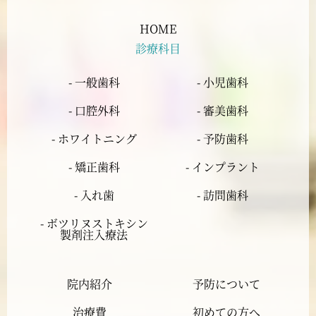
2024年6月
HOME
診療科目
2024年5月
- 一般歯科
- 小児歯科
2024年4月
- 口腔外科
- 審美歯科
2024年3月
- ホワイトニング
- 予防歯科
- 矯正歯科
- インプラント
2024年2月
- 入れ歯
- 訪問歯科
2024年1月
- ボツリヌストキシン
製剤注入療法
2023年12月
院内紹介
予防について
2023年11月
治療費
初めての方へ