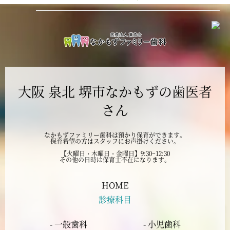
2024年12月
2024年11月
2024年10月
大阪 泉北 堺市なかもずの歯医者
2024年9月
さん
2024年8月
なかもずファミリー歯科は預かり保育ができます。
保育希望の方はスタッフにお声掛けください。
2024年7月
【火曜日・木曜日・金曜日】9:30~12:30
その他の日時は保育士不在になります。
2024年6月
HOME
診療科目
2024年5月
- 一般歯科
- 小児歯科