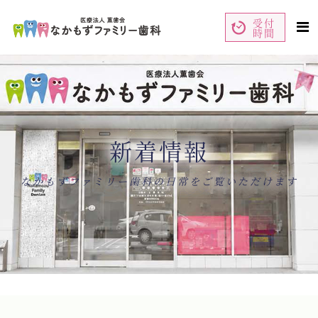
受付
時間
ペ
コ
ー
ン
ジ
テ
の
ン
先
ツ
頭
エ
で
リ
す
ア
コ
で
ン
す
テ
ン
新着情報
ツ
エ
リ
ア
へ
ナ
なかもずファミリー歯科の日常をご覧いただけます
ビ
ゲ
ー
シ
ョ
ン
へ