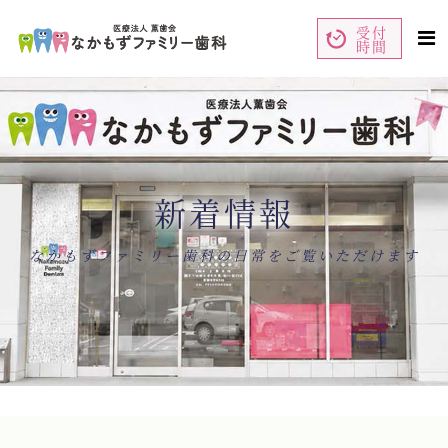
受付
時間
ペ
コ
ー
ン
ジ
テ
の
ン
先
ツ
頭
エ
で
リ
す
ア
コ
で
ン
す
テ
ン
新着情報
ツ
エ
リ
ア
へ
ナ
なかもずファミリー歯科の日常をご覧いただけます
ビ
ゲ
ー
シ
ョ
ン
へ