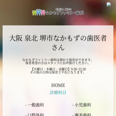
2024年11月
2024年10月
大阪 泉北 堺市なかもずの歯医者
2024年9月
さん
2024年8月
なかもずファミリー歯科は預かり保育ができます。
保育希望の方はスタッフにお声掛けください。
2024年7月
【火曜日・木曜日・金曜日】9:30~12:30
その他の日時は保育士不在になります。
2024年6月
HOME
診療科目
2024年5月
- 一般歯科
- 小児歯科
2024年4月
- 口腔外科
- 審美歯科