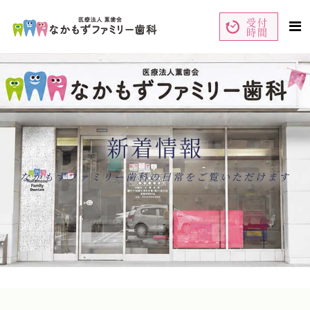
受付
時間
ペ
コ
ー
ン
ジ
テ
の
ン
先
ツ
頭
エ
で
リ
す
ア
コ
で
ン
す
テ
ン
新着情報
ツ
エ
リ
ア
へ
ナ
なかもずファミリー歯科の日常をご覧いただけます
ビ
ゲ
ー
シ
ョ
ン
へ