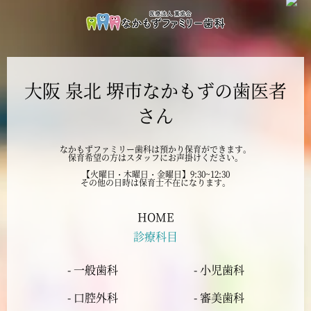
2024年11月
2024年10月
大阪 泉北 堺市なかもずの歯医者
2024年9月
さん
2024年8月
なかもずファミリー歯科は預かり保育ができます。
保育希望の方はスタッフにお声掛けください。
2024年7月
【火曜日・木曜日・金曜日】9:30~12:30
その他の日時は保育士不在になります。
2024年6月
HOME
診療科目
2024年5月
- 一般歯科
- 小児歯科
2024年4月
- 口腔外科
- 審美歯科