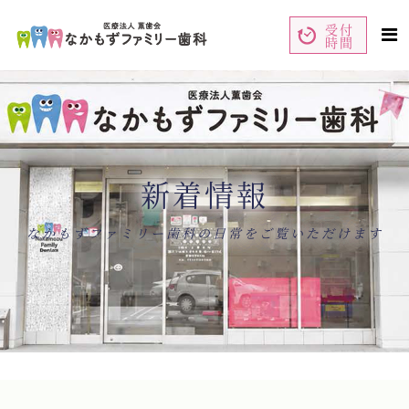
受付
時間
ペ
コ
ー
ン
ジ
テ
の
ン
先
ツ
頭
エ
で
リ
す
ア
コ
で
ン
す
テ
ン
新着情報
ツ
エ
リ
ア
へ
ナ
なかもずファミリー歯科の日常をご覧いただけます
ビ
ゲ
ー
シ
ョ
ン
へ