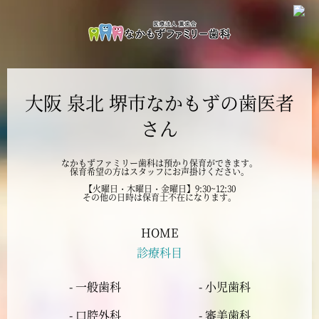
2024年11月
2024年10月
大阪 泉北 堺市なかもずの歯医者
2024年9月
さん
2024年8月
なかもずファミリー歯科は預かり保育ができます。
保育希望の方はスタッフにお声掛けください。
2024年7月
【火曜日・木曜日・金曜日】9:30~12:30
その他の日時は保育士不在になります。
2024年6月
HOME
診療科目
2024年5月
- 一般歯科
- 小児歯科
2024年4月
- 口腔外科
- 審美歯科