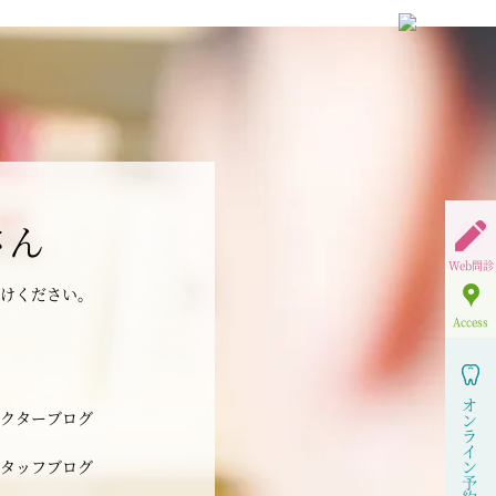
さん
Web問診
けください。
Access
オ
クターブログ
ン
ラ
イ
タッフブログ
ン
予