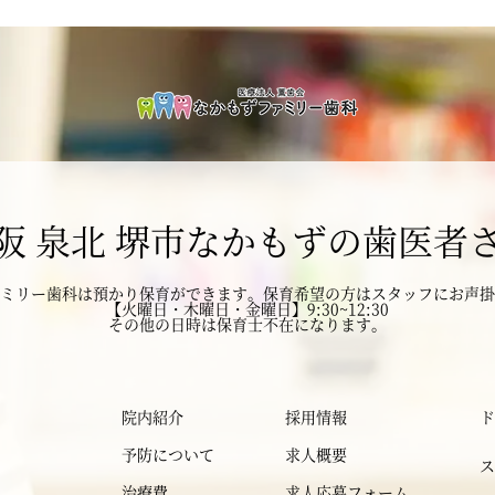
2025年3月
2025年2月
2025年1月
阪 泉北 堺市なかもずの歯医者
2024年12月
ミリー歯科は預かり保育ができます。
2024年11月
保育希望の方はスタッフにお声掛
【火曜日・木曜日・金曜日】9:30~12:30
その他の日時は保育士不在になります。
2024年10月
2024年9月
院内紹介
採用情報
ド
予防について
求人概要
ス
2024年8月
治療費
求人応募フォーム