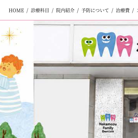
HOME
HOME
診療科目
診療科目
院内紹介
院内紹介
予防について
予防について
治療費
治療費
ペ
コ
ー
ン
ジ
テ
一般歯科
一般歯科
の
ン
先
ツ
頭
エ
で
リ
小児歯科
小児歯科
す
ア
コ
で
ン
す
テ
口腔外科
口腔外科
ン
ツ
エ
審美歯科
審美歯科
リ
ア
へ
ナ
ホワイトニング
ホワイトニング
ビ
ゲ
ー
予防歯科
予防歯科
シ
ョ
ン
へ
矯正歯科
矯正歯科
インプラント
インプラント
入れ歯
入れ歯
訪問歯科
訪問歯科
ボツリヌストキシン製剤注入療法
ボツリヌストキシン製剤注入療法