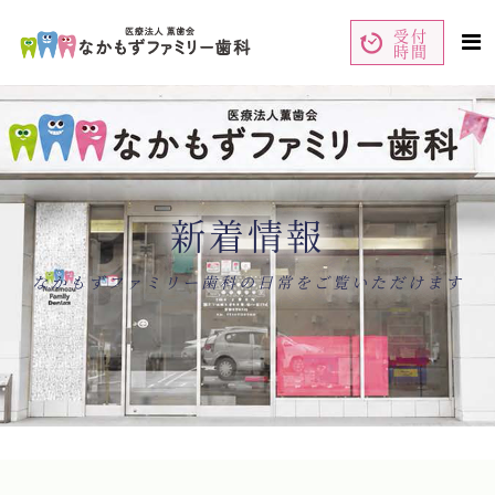
受付
時間
ペ
コ
ー
ン
ジ
テ
の
ン
先
ツ
頭
エ
で
リ
す
ア
コ
で
ン
す
テ
ン
新着情報
ツ
エ
リ
ア
へ
ナ
なかもずファミリー歯科の日常をご覧いただけます
ビ
ゲ
ー
シ
ョ
ン
へ