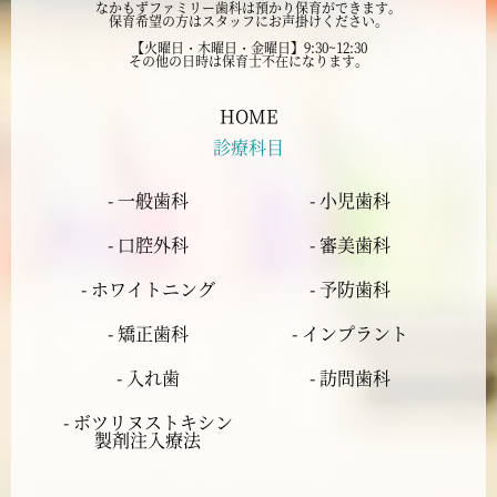
なかもずファミリー歯科は預かり保育ができます。
保育希望の方はスタッフにお声掛けください。
2024年7月
【火曜日・木曜日・金曜日】9:30~12:30
その他の日時は保育士不在になります。
2024年6月
HOME
診療科目
2024年5月
- 一般歯科
- 小児歯科
2024年4月
- 口腔外科
- 審美歯科
2024年3月
- ホワイトニング
- 予防歯科
- 矯正歯科
- インプラント
2024年2月
- 入れ歯
- 訪問歯科
2024年1月
- ボツリヌストキシン
製剤注入療法
2023年12月