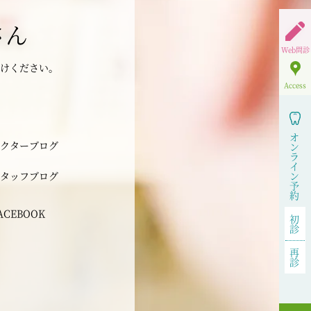
さん
Web問診
けください。
Access
オ
クターブログ
ン
ラ
イ
タッフブログ
ン
予
約
ACEBOOK
初
診
再
診