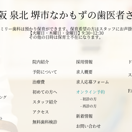
阪 泉北 堺市なかもずの歯医者
2024年12月
ミリー歯科は預かり保育ができます。
2024年11月
保育希望の方はスタッフにお声掛
【火曜日・木曜日・金曜日】9:30~12:30
その他の日時は保育士不在になります。
2024年10月
2024年9月
院内紹介
採用情報
ド
予防について
求人概要
ス
2024年8月
治療費
求人応募フォーム
F
初めての方へ
オンライン予約
2024年7月
ニング
- 初診の方
スタッフ紹介
- 再診の方
2024年6月
アクセス
新着情報
ント
無料歯科検診
2024年5月
お問い合わせ