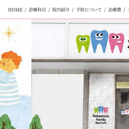
HOME
HOME
診療科目
診療科目
院内紹介
院内紹介
予防について
予防について
治療費
治療費
ペ
コ
ー
ン
ジ
テ
一般歯科
一般歯科
の
ン
先
ツ
頭
エ
で
リ
小児歯科
小児歯科
す
ア
コ
で
ン
す
テ
口腔外科
口腔外科
ン
ツ
エ
審美歯科
審美歯科
リ
ア
へ
ナ
ホワイトニング
ホワイトニング
ビ
ゲ
ー
予防歯科
予防歯科
シ
ョ
ン
へ
矯正歯科
矯正歯科
インプラント
インプラント
入れ歯
入れ歯
訪問歯科
訪問歯科
ボツリヌストキシン製剤注入療法
ボツリヌストキシン製剤注入療法