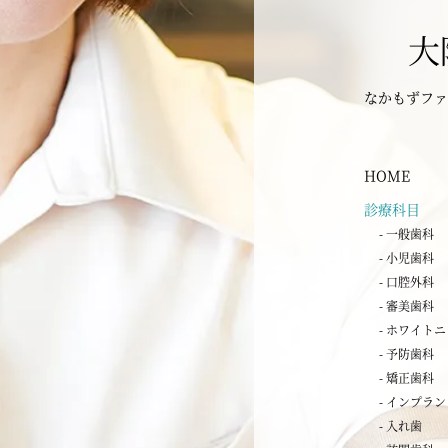
大
なかもずファ
HOME
診療科目
- 一般歯科
- 小児歯科
- 口腔外科
- 審美歯科
- ホワイト
- 予防歯科
- 矯正歯科
- インプラ
- 入れ歯