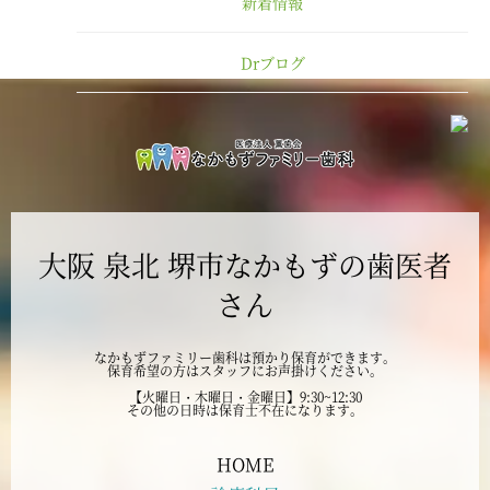
新着情報
2025年1月
Drブログ
2024年12月
2024年11月
2024年10月
大阪 泉北 堺市なかもずの歯医者
2024年9月
さん
2024年8月
なかもずファミリー歯科は預かり保育ができます。
保育希望の方はスタッフにお声掛けください。
2024年7月
【火曜日・木曜日・金曜日】9:30~12:30
その他の日時は保育士不在になります。
2024年6月
HOME