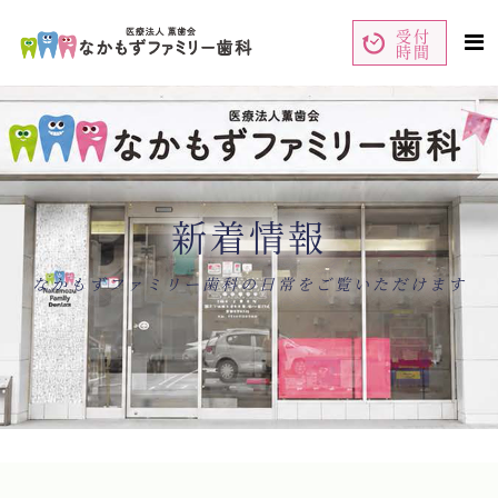
受付
時間
ペ
コ
ー
ン
ジ
テ
の
ン
先
ツ
頭
エ
で
リ
す
ア
コ
で
ン
す
テ
ン
新着情報
ツ
エ
リ
ア
へ
ナ
なかもずファミリー歯科の日常をご覧いただけます
ビ
ゲ
ー
シ
ョ
ン
へ