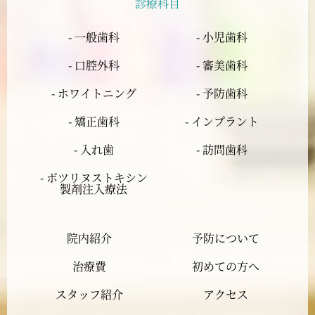
診療科目
2024年5月
- 一般歯科
- 小児歯科
2024年4月
- 口腔外科
- 審美歯科
2024年3月
- ホワイトニング
- 予防歯科
- 矯正歯科
- インプラント
2024年2月
- 入れ歯
- 訪問歯科
2024年1月
- ボツリヌストキシン
製剤注入療法
2023年12月
院内紹介
予防について
2023年11月
治療費
初めての方へ
2023年10月
スタッフ紹介
アクセス