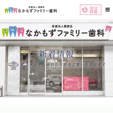
受付
時間
ペ
コ
ー
ン
ジ
テ
の
ン
先
ツ
頭
エ
で
リ
す
ア
コ
で
ン
す
テ
ン
新着情報
ツ
エ
リ
ア
へ
ナ
なかもずファミリー歯科の日常をご覧いただけます
ビ
ゲ
ー
シ
ョ
ン
へ