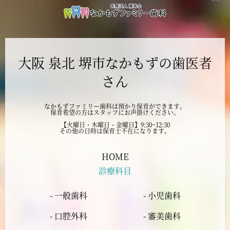
2024年11月
2024年10月
大阪 泉北 堺市なかもずの歯医者
2024年9月
さん
2024年8月
なかもずファミリー歯科は預かり保育ができます。
保育希望の方はスタッフにお声掛けください。
2024年7月
【火曜日・木曜日・金曜日】9:30~12:30
その他の日時は保育士不在になります。
2024年6月
HOME
診療科目
2024年5月
- 一般歯科
- 小児歯科
2024年4月
- 口腔外科
- 審美歯科