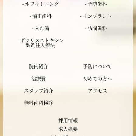
2024年3月
- ホワイトニング
- 予防歯科
- 矯正歯科
- インプラント
2024年2月
- 入れ歯
- 訪問歯科
2024年1月
- ボツリヌストキシン
製剤注入療法
2023年12月
院内紹介
予防について
2023年11月
治療費
初めての方へ
2023年10月
スタッフ紹介
アクセス
2023年9月
無料歯科検診
2023年8月
採用情報
求人概要
2023年7月