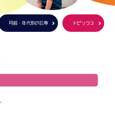
月齢・年代別の診療
トピックス
│
。