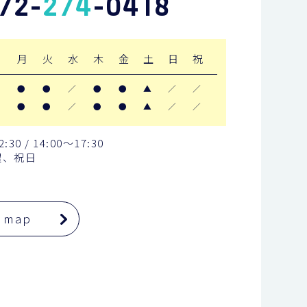
72-
274
-0418
月
火
水
木
金
土
日
祝
●
●
／
●
●
▲
／
／
●
●
／
●
●
▲
／
／
0 / 14:00〜17:30
曜、祝日
e map