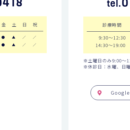
0418
0
tel.
金
土
日
祝
診療時間
9:30～12:30
●
▲
／
／
14:30～19:00
●
▲
／
／
※土曜日のみ9:00〜12:3
※休診日：水曜、日
Googl