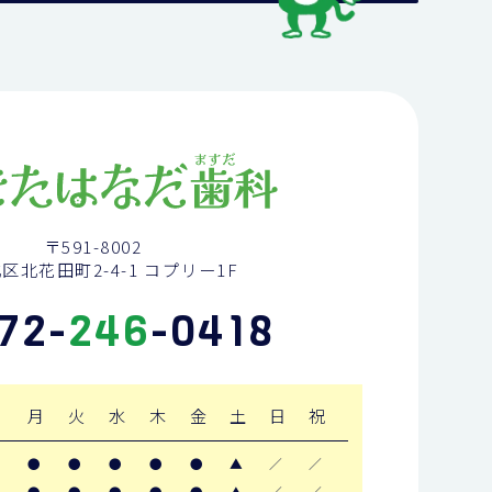
〒591-8002
区北花田町2-4-1 コプリー1F
72-
246
-0418
月
火
水
木
金
土
日
祝
●
●
●
●
●
▲
／
／
●
●
●
●
●
▲
／
／