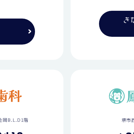
き
岡B.L.D1階
堺市西